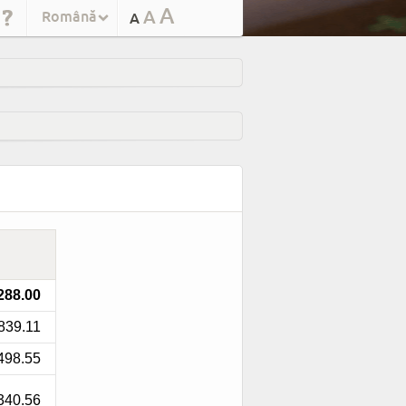
A
A
Română
A