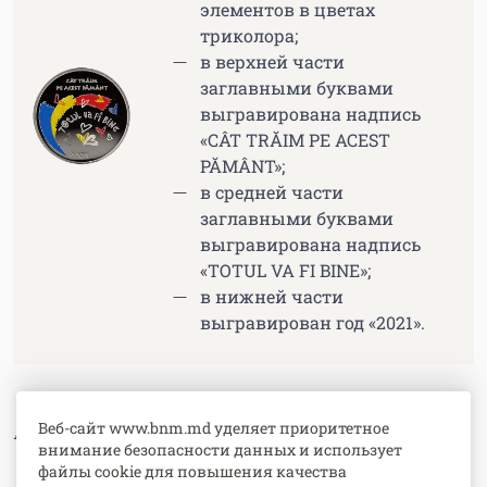
элементов в цветах
триколора;
в верхней части
заглавными буквами
выгравирована надпись
«CÂT TRĂIM PE ACEST
PĂMÂNT»;
в средней части
заглавными буквами
выгравирована надпись
«TOTUL VA FI BINE»;
в нижней части
выгравирован год «2021».
Веб-сайт www.bnm.md уделяет приоритетное
Графический дизайн монеты: Симион Замша
.
внимание безопасности данных и использует
файлы cookie для повышения качества