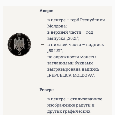
Аверс:
в центре – герб Республики
Молдова;
в верхней части – год
выпуска „2021”;
в нижней части – надпись
„50 LEI”;
по окружности монеты
заглавными буквами
выгравирована надпись
„REPUBLICA MOLDOVA”.
Реверс:
в центре – стилизованное
изображение радуги и
других графических