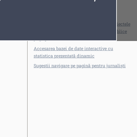
Personalizarea informației
Marcarea informațiilor
Înaintarea propunerilor cu privire la proiectele
actelor normative supuse consultării publice
pe pagina web
Accesarea bazei de date interactive cu
Fonturi
Cursor
statistica prezentată dinamic
Sugestii navigare pe pagină pentru jurnaliști