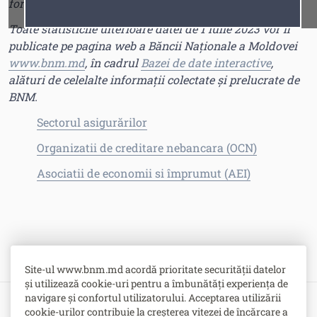
format ZIP, disponibile pentru descărcare.
Fonturi
Cursor
Toate statisticile ulterioare datei de 1 iulie 2023 vor fi
publicate pe pagina web a Băncii Naționale a Moldovei
www.bnm.md
, în cadrul
Bazei de date interactive
,
alături de celelalte informații colectate și prelucrate de
BNM.
Sectorul asigurărilor
Organizatii de creditare nebancara (OCN)
Asociatii de economii si împrumut (AEI)
Site-ul www.bnm.md acordă prioritate securității datelor
și utilizează cookie-uri pentru a îmbunătăți experiența de
navigare și confortul utilizatorului. Acceptarea utilizării
cookie-urilor contribuie la creșterea vitezei de încărcare a
Bulevardul Grigore Vieru nr. 1,