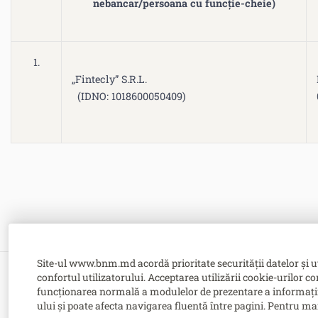
nebancar/persoana cu funcție-cheie)
1.
„Fintecly” S.R.L.
(IDNO: 1018600050409)
Site-ul www.bnm.md acordă prioritate securității datelor și u
confortul utilizatorului. Acceptarea utilizării cookie-urilor co
Bulevardul Grigore Vieru nr. 1,
funcționarea normală a modulelor de prezentare a informațiilor
MD-2005, Chişinău, Republica Moldova
ului și poate afecta navigarea fluentă între pagini. Pentru ma