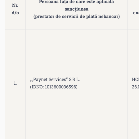
Persoana față de care este aplicată
Nr.
sancțiunea
d/o
ex
(prestator de servicii de plată nebancar)
„„Paynet Services” S.R.L.
HCE
1.
(IDNO: 1013600036596)
26.