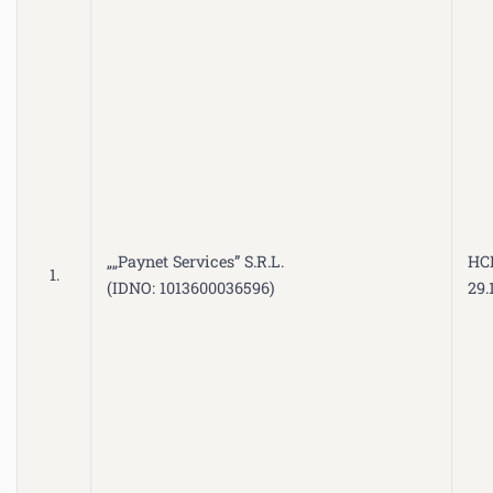
„„Paynet Services” S.R.L.
HCE
1.
(IDNO: 1013600036596)
29.