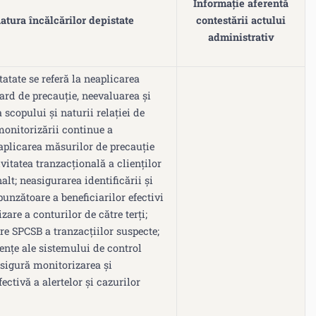
Informație aferentă
natura încălcărilor depistate
contestării actului
administrativ
tatate se referă la neaplicarea
ard de precauție, neevaluarea și
copului și naturii relației de
 monitorizării continue a
eaplicarea măsurilor de precauție
ivitatea tranzacțională a clienților
alt; neasigurarea identificării și
punzătoare a beneficiarilor efectivi
izare a conturilor de către terți;
re SPCSB a tranzacțiilor suspecte;
ențe ale sistemului de control
asigură monitorizarea și
ctivă a alertelor și cazurilor