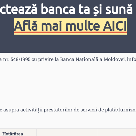
tă şi activitatea de emitere a monedei electronice.
ctează banca ta și sună 
ea nr. 114/2012 cu privire la serviciile de plată și moneda el
 plată și de emitere a monedei electronice, autoritatea de su
Află mai multe AICI
 de plată și emitentului de monedă electronică dacă aceștia,
 ori angajații, sucursalele, agenții sau furnizorii funcțiilor
or sancționatoare, a măsurilor de supraveghere şi a măsurilo
și art. 99 - art. 100 din Legea nr. 114/2012 cu privire la ser
 nr. 548/1995 cu privire la Banca Națională a Moldovei, inf
 asupra activității prestatorilor de servicii de plată/furnizo
Hotărârea