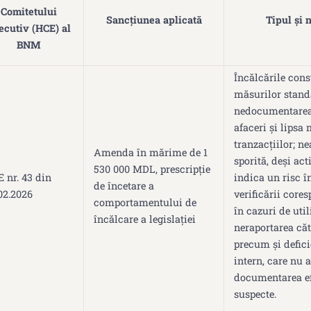
Comitetului
Sancțiunea aplicată
Tipul și 
ecutiv (HCE) al
BNM
Încălcările cons
măsurilor stand
nedocumentarea s
afaceri și lipsa
tranzacțiilor; n
Amenda în mărime de 1
sporită, deși act
530 000 MDL, prescripție
 nr. 43 din
indica un risc în
de încetare a
02.2026
verificării cores
comportamentului de
în cazuri de util
încălcare a legislației
neraportarea căt
precum și defici
intern, care nu 
documentarea efe
suspecte.