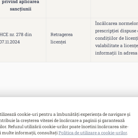
privind aplicarea
sancțiunii
Încălcarea normelor 
prescripției dispuse
HCE nr. 278 din
Retragerea
condițiilor de licenț
07.11.2024
licenței
valabilitate a licen
informații în adres
tilizează cookie-uri pentru a îmbunătăți experiența de navigare și
ntribuie la creșterea vitezei de încărcare a paginii și garantează
. Refuzul utilizării cookie-urilor poate încetini încărcarea site-
i multe informații, consultați
Politica de utilizare a cookie-urilor
.