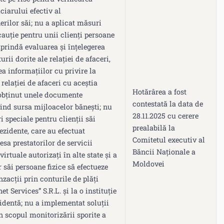
iciarului efectiv al
nerilor săi; nu a aplicat măsuri
auție pentru unii clienți persoane
cuprindă evaluarea şi înțelegerea
urii dorite ale relației de afaceri,
ea informațiilor cu privire la
 relației de afaceri cu aceștia
Hotărârea a fost
obținut unele documente
contestată la data de
ivind sursa mijloacelor bănești; nu
28.11.2025 cu cerere
i speciale pentru clienții săi
prealabilă la
rezidente, care au efectuat
Comitetul executiv al
esa prestatorilor de servicii
Băncii Naționale a
virtuale autorizați în alte state și a
Moldovei
r săi persoane fizice să efectueze
nzacții prin conturile de plăți
et Services” S.R.L. și la o instituție
identă; nu a implementat soluții
în scopul monitorizării sporite a