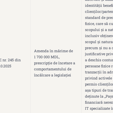
identității benef
clienților/parte
standard de prec
fizice, care să 
scopului și a nat
inclusiv obținer
scopul și natura
precum și nu a 
Amenda în mărime de
justificative pr
1 700 000 MDL,
 nr. 245 din
a deschis contur
prescripție de încetare a
10.2025
persoane fizice 
comportamentului de
tranzacții în adr
încălcare a legislației
privind activele 
permis cliențilo
așa tipuri de tra
deținute la „Payn
financiară nerez
IT specializate 