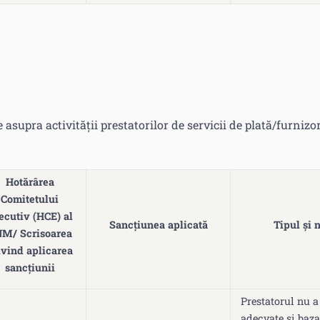
 asupra activității prestatorilor de servicii de plată/furnizo
Hotărârea
Comitetului
ecutiv (HCE) al
Sancțiunea aplicată
Tipul și 
M/ Scrisoarea
ivind aplicarea
sancțiunii
Prestatorul nu a
adecvate și baza