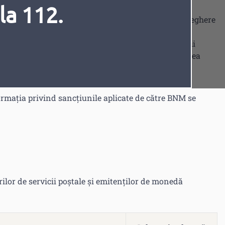
la 112.
ectronică, în scopul exercitării atribuției de supraveghere
praveghere este împuternicită să dispună măsuri de
 acționarii/asociații, organele de conducere, membrii
 externalizate, au comis încălcări. Astfel, constatarea
r de remediere, se efectuează în conformitate cu
viciile de plată și moneda electronică.
Fonturi
Cursor
ormația privind sancțiunile aplicate de către BNM se
rilor de servicii poștale și emitenților de monedă