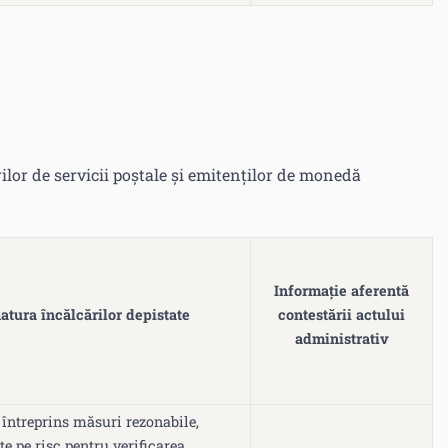
rilor de servicii poștale și emitenților de monedă
Informație aferentă
natura încălcărilor depistate
contestării actului
administrativ
 întreprins măsuri rezonabile,
te pe risc pentru verificarea