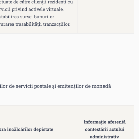
ctuate de către clienții rezidenți cu
rvicii privind activele virtuale,
stabilirea sursei bunurilor
urarea trasabilității tranzacțiilor.
rilor de servicii poștale și emitenților de monedă
Informație aferentă
ura încălcărilor depistate
contestării actului
administrativ