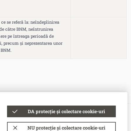
ce se referă la: neîndeplinirea
 de către BNM, neîntrunirea
iere pe întreaga perioadă de
ţei, precum și neprezentarea unor
a BNM.
DA protecție și colectare cookie-uri
© Banca Națională a Moldovei
Condiții de utilizare
NU protecție și colectare cookie-uri