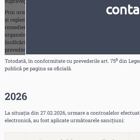
supraveghează activitatea de prestare a serviciilor de pla
conta
Prin urmare, în conformitate cu prevederile art. 94 din Leg
și reglementare a activității de prestare a serviciilor de
remediere și să aplice sancțiuni prestatorului de servicii
organelor de conducere, persoanele care dețin funcții-cheie
încălcărilor, precum și aplicarea sancțiunilor, a măsuril
1
2
prevederile art. 75
- art. 75
din Legea nr. 548/1995, precum 
3
Totodată, în conformitate cu prevederile art. 75
din Legea
publică pe pagina sa oficială.
2026
La situația din 27.02.2026, urmare a controalelor efectuate
electronică, au fost aplicate următoarele sancțiuni: