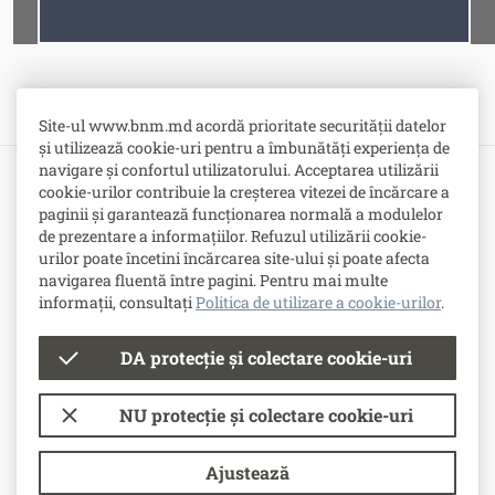
Fonturi
Cursor
Site-ul www.bnm.md acordă prioritate securității datelor
și utilizează cookie-uri pentru a îmbunătăți experiența de
navigare și confortul utilizatorului. Acceptarea utilizării
cookie-urilor contribuie la creșterea vitezei de încărcare a
Bulevardul Grigore Vieru nr. 1,
paginii și garantează funcționarea normală a modulelor
MD-2005, Chişinău, Republica Moldova
de prezentare a informațiilor. Refuzul utilizării cookie-
urilor poate încetini încărcarea site-ului și poate afecta
-
Contacte
navigarea fluentă între pagini. Pentru mai multe
-
Posturi vacante
informații, consultați
Politica de utilizare a cookie-urilor
.
DA protecție și colectare cookie-uri
© Banca Națională a Moldovei
NU protecție și colectare cookie-uri
Condiții de utilizare
Politica de utilizare a cookie-urilor
Ajustează