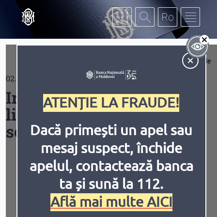
Mergi la conţinutul principal
Af
Extinde
02.01.2026
Contrast
Informații despre
ATENȚIE LA FRAUDE!
licențierea unităților de
schimb valutar
Dacă primești un apel sau
mesaj suspect, închide
Inversiune
Animațiile
apelul, contactează banca
tel:
+ 373 22 822 351
ta și sună la 112.
tel:
+ 373 22 822 189
Află mai multe AICI
Portalul WEB al BNM – crm.bnm.md