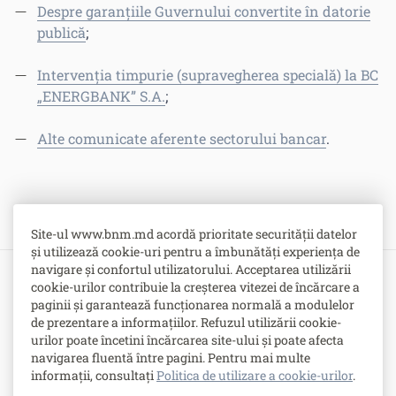
Despre garanțiile Guvernului convertite în datorie
publică
;
Intervenția timpurie (supravegherea specială) la BC
„ENERGBANK” S.A.
;
Alte comunicate aferente sectorului bancar
.
Site-ul www.bnm.md acordă prioritate securității datelor
și utilizează cookie-uri pentru a îmbunătăți experiența de
navigare și confortul utilizatorului. Acceptarea utilizării
cookie-urilor contribuie la creșterea vitezei de încărcare a
Bulevardul Grigore Vieru nr. 1,
paginii și garantează funcționarea normală a modulelor
MD-2005, Chişinău, Republica Moldova
de prezentare a informațiilor. Refuzul utilizării cookie-
urilor poate încetini încărcarea site-ului și poate afecta
-
Contacte
navigarea fluentă între pagini. Pentru mai multe
-
Posturi vacante
informații, consultați
Politica de utilizare a cookie-urilor
.