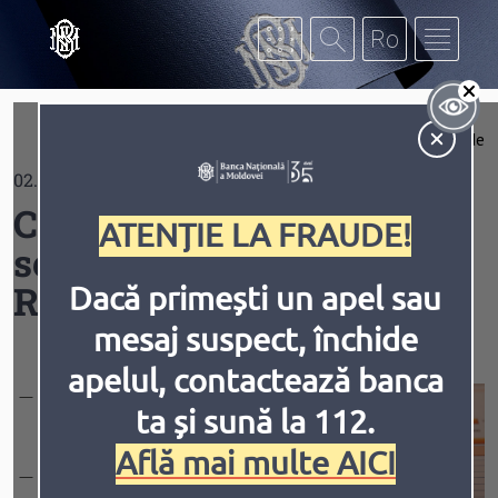
Mergi la conţinutul principal
Af
Extinde
02.01.2021
Contrast
Comunicate despre
ATENȚIE LA FRAUDE!
sectorul bancar din
Republica Moldova
Dacă primești un apel sau
mesaj suspect, închide
Inversiune
Animațiile
apelul, contactează banca
Situaţia financiară a
ta și sună la 112.
sectorului bancar
;
Află mai multe AICI
Evoluția pieței