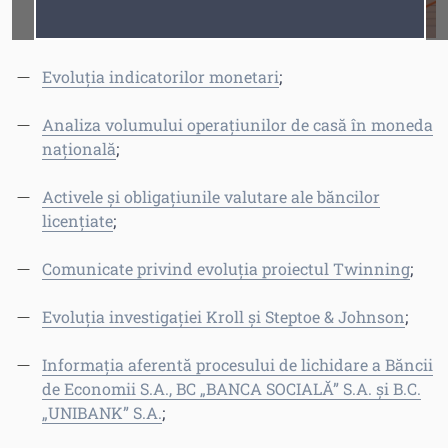
creditelor și a
Fonturi
Cursor
depozitelor
;
Evoluția indicatorilor monetari
;
Analiza volumului operațiunilor de casă în moneda
națională
;
Activele și obligațiunile valutare ale băncilor
licențiate
;
Comunicate privind evoluția proiectul Twinning
;
Evoluția investigației Kroll și Steptoe & Johnson
;
Informația aferentă procesului de lichidare a Băncii
de Economii S.A., BC „BANCA SOCIALĂ” S.A. și B.C.
„UNIBANK” S.A.
;