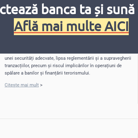
ctează banca ta și sună 
Află mai multe AICI
Clarificarea poziției de reglementare și
autorizare a monedei virtuale
Astfel, așa-numitele monedele virtuale prezintă potențiale
riscuri pentru investitori legate de volatilitatea prețului și lipsa
unei securități adecvate, lipsa reglementării și a supravegherii
tranzacțiilor, precum și riscul implicărilor în operațiuni de
spălare a banilor și finanțării terorismului.
Citește mai mult
>