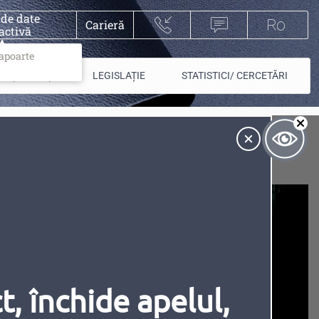
 de date
Carieră
activă
rapoarte
PIEȚE/ PLĂȚI
LEGISLAȚIE
STATISTICI/ CERCETĂRI
A
Contrast
15.05.2018
Inversiune
Animațiile
, închide apelul,