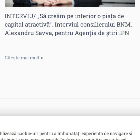
INTERVIU/ „Să creăm pe interior o piața de
capital atractivă”. Interviul consilierului BNM,
Alexandru Savva, pentru Agenția de știri IPN
Citește mai mult
>
tilizează cookie-uri pentru a îmbunătăți experiența de navigare și
ntribuie la creșterea vitezei de încărcare a paginii și garantează