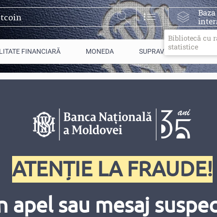
Baza
inter
Bibliotecă cu 
statistice
LITATE FINANCIARĂ
MONEDA
SUPRAVEGHERE
14.09.2018
ATENȚIE LA FRAUDE!
n apel sau mesaj suspect