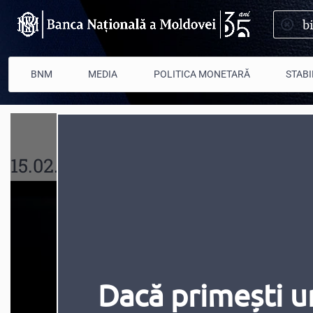
Mergi la conţinutul principal
BNM
MEDIA
POLITICA MONETARĂ
STABI
15.02.2018
Dacă primești u