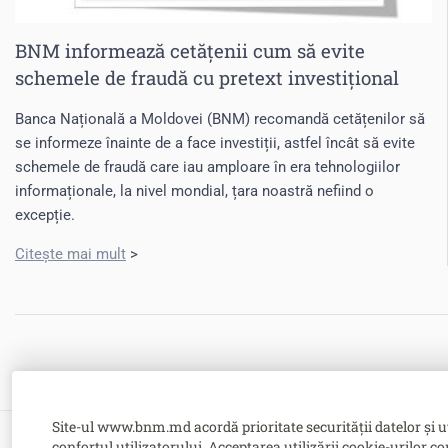
BNM informează cetățenii cum să evite
schemele de fraudă cu pretext investițional
Banca Națională a Moldovei (BNM) recomandă cetățenilor să
se informeze înainte de a face investiții, astfel încât să evite
schemele de fraudă care iau amploare în era tehnologiilor
informaționale, la nivel mondial, țara noastră nefiind o
excepție.
Citește mai mult
>
Site-ul www.bnm.md acordă prioritate securității datelor și u
confortul utilizatorului. Acceptarea utilizării cookie-urilor co