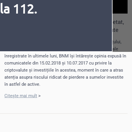
la 112.
Banca Națională atenționează, în mod repetat,
asupra riscurilor de a investi în criptovalute
Ținând cont de fluctuațiile mari, inclusiv prăbușirea prețului,
Fonturi
Cursor
închiderea unor platforme de schimb a monedelor virtuale
înregistrate în ultimele luni, BNM își întărește opinia expusă în
comunicatele din 15.02.2018 și 10.07.2017 cu privire la
criptovalute și investițiile în acestea, moment în care a atras
atenția asupra riscului ridicat de pierdere a sumelor investite
în astfel de active.
Citește mai mult
>