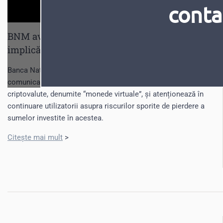
conta
BNM avertizează că investițiile în criptovalute
implică riscuri înalte
Banca Națională a Moldovei reiterează opinia sa expusă în
comunicatul din 10.07.2017 referitoare la așa-zisele
criptovalute, denumite “monede virtuale”, și atenționează în
continuare utilizatorii asupra riscurilor sporite de pierdere a
sumelor investite în acestea.
Citește mai mult
>