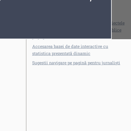
Personalizarea informației
Marcarea informațiilor
Înaintarea propunerilor cu privire la proiectele
actelor normative supuse consultării publice
pe pagina web
Accesarea bazei de date interactive cu
Fonturi
Cursor
statistica prezentată dinamic
Sugestii navigare pe pagină pentru jurnaliști