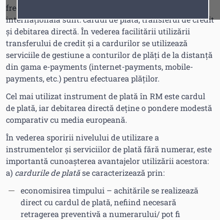
frecvent utilizate instrumente de plată în practica
Fonturi
Cursor
internațională sunt: cardul de plată, transferul de credit
şi debitarea directă. În vederea facilitării utilizării
transferului de credit şi a cardurilor se utilizează
serviciile de gestiune a conturilor de plăți de la distanță
din gama e-payments (internet-payments, mobile-
payments, etc.) pentru efectuarea plăţilor.
Cel mai utilizat instrument de plată în RM este cardul
de plată, iar debitarea directă deține o pondere modestă
comparativ cu media europeană.
În vederea sporirii nivelului de utilizare a
instrumentelor şi serviciilor de plată fără numerar, este
importantă cunoaşterea avantajelor utilizării acestora:
a)
cardurile de plată
se caracterizează prin:
economisirea timpului – achitările se realizează
direct cu cardul de plată, nefiind necesară
retragerea preventivă a numerarului/ pot fi