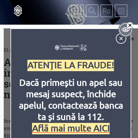
Mergi la conţinutul principal
Af
Extinde
01.07.2019
Contrast
Avantajele utilizării
ATENȚIE LA FRAUDE!
instrumentelor şi
serviciilor de plată fără
Dacă primești un apel sau
numerar
mesaj suspect, închide
Inversiune
Animațiile
apelul, contactează banca
ta și sună la 112.
Instrumentele de plată fără numerar prezintă o serie de
Află mai multe AICI
avantaje comparativ cu utilizarea numerarului, acestea
fiind pe larg utilizate în ţările dezvoltate. Cel mai