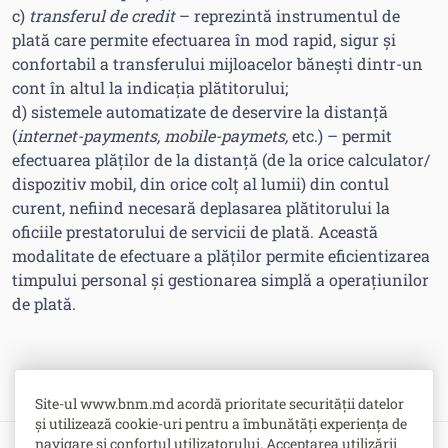
c)
transferul de credit
– reprezintă instrumentul de
plată care permite efectuarea în mod rapid, sigur şi
confortabil a transferului mijloacelor băneşti dintr-un
cont în altul la indicaţia plătitorului;
d) sistemele automatizate de deservire la distanță
(
internet-payments, mobile-paymets,
etc.) – permit
efectuarea plăţilor de la distanţă (de la orice calculator/
dispozitiv mobil, din orice colţ al lumii) din contul
curent, nefiind necesară deplasarea plătitorului la
oficiile prestatorului de servicii de plată. Această
modalitate de efectuare a plăţilor permite eficientizarea
timpului personal şi gestionarea simplă a operaţiunilor
de plată.
Site-ul www.bnm.md acordă prioritate securității datelor
și utilizează cookie-uri pentru a îmbunătăți experiența de
navigare și confortul utilizatorului. Acceptarea utilizării