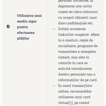
personal introduse, la
depistarea site-urilor
create de către infractori
Utilizarea unui
cu scopul obținerii unor
mediu sigur
date confidențiale etc.
pentru
Evitați accesarea
efectuarea
linkurilor suspecte aflate
plăților
în e-mailuri, rețele de
socializare, programe de
transmitere a mesajelor
instant, mai ales în
cazurile în care se
solicită introducerea
datelor personale sau a
informațiilor de pe card.
În cazul tranzacțiilor
online, recomandăm
utilizarea unui card
virtual
[5]
, pe contul