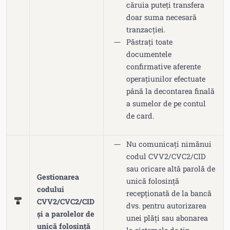
căruia puteți transfera
doar suma necesară
tranzacției.
Păstrați toate
documentele
confirmative aferente
operațiunilor efectuate
până la decontarea finală
a sumelor de pe contul
de card.
Nu comunicați nimănui
codul CVV2/CVC2/CID
sau oricare altă parolă de
Gestionarea
unică folosință
codului
recepționată de la bancă
CVV2/CVC2/CID
dvs. pentru autorizarea
și a parolelor de
unei plăți sau abonarea
unică folosință