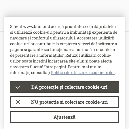
Site-ul www.bnm.md acordă prioritate securității datelor
și utilizează cookie-uri pentru a îmbunătăți experiența de
navigare și confortul utilizatorului. Acceptarea utilizării
cookie-urilor contribuie la creșterea vitezei de încărcare a
Bulevardul Grigore Vieru nr. 1,
paginii și garantează funcționarea normală a modulelor
MD-2005, Chişinău, Republica Moldova
de prezentare a informațiilor. Refuzul utilizării cookie-
urilor poate încetini încărcarea site-ului și poate afecta
-
Contacte
navigarea fluentă între pagini. Pentru mai multe
-
Posturi vacante
informații, consultați
Politica de utilizare a cookie-urilor
.
DA protecție și colectare cookie-uri
© Banca Națională a Moldovei
NU protecție și colectare cookie-uri
Condiții de utilizare
Politica de utilizare a cookie-urilor
Ajustează