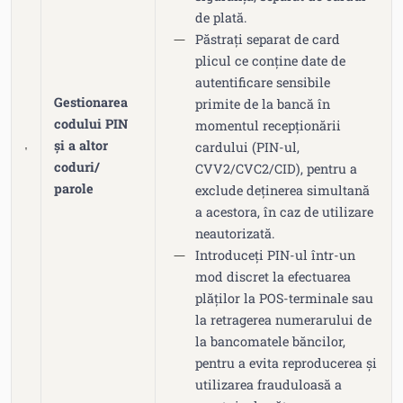
de plată.
Păstrați separat de card
plicul ce conține date de
autentificare sensibile
Gestionarea
primite de la bancă în
codului PIN
momentul recepționării
și a altor
cardului (PIN-ul,
coduri/
CVV2/CVC2/CID), pentru a
parole
exclude deținerea simultană
a acestora, în caz de utilizare
neautorizată.
Introduceți PIN-ul într-un
mod discret la efectuarea
plăților la POS-terminale sau
la retragerea numerarului de
la bancomatele băncilor,
pentru a evita reproducerea și
utilizarea frauduloasă a