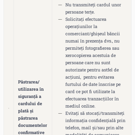
Nu transmiteți cardul unor
persoane terțe.
Solicitați efectuarea
operațiunilor la
comerciant/ghişeul băncii
numai în prezenţa dvs., nu
permiteți fotografierea sau
xerocopierea acestuia de
persoane care nu sunt
autorizate pentru astfel de
acțiuni, pentru evitarea
Păstrarea/
furtului de date înscrise pe
utilizarea în
card ce pot fi utilizate la
siguranță a
efectuarea tranzacțiilor în
cardului de
mediul online.
plată și
Evitați să stocați/transmiteți
păstrarea
informația confidențială prin
documentelor
telefon, mail şi/sau prin alte
confirmative
modalități de comunicare