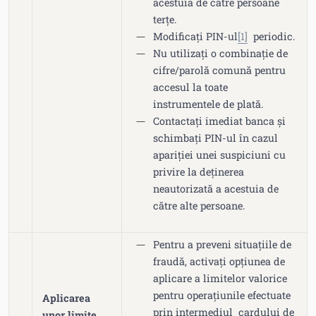
acestuia de către persoane
terțe.
Modificați PIN-ul
[1]
periodic.
Nu utilizați o combinație de
cifre/parolă comună pentru
accesul la toate
instrumentele de plată.
Contactați imediat banca și
schimbați PIN-ul în cazul
apariției unei suspiciuni cu
privire la deținerea
neautorizată a acestuia de
către alte persoane.
Pentru a preveni situațiile de
fraudă, activați opțiunea de
aplicare a limitelor valorice
pentru operațiunile efectuate
Aplicarea
prin intermediul cardului de
unor limite