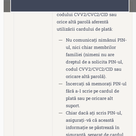
Fonturi
Cursor
Păstrarea în secret a PIN-ului,
codului CVV2/CVC2/CID sau
orice altă parolă aferentă
utilizării cardului de plată:
Nu comunicați nimănui PIN-
ul, nici chiar membrilor
familiei (nimeni nu are
dreptul de a solicita PIN-ul,
codul CVV2/CVC2/CID sau
oricare altă parolă).
Încercați să memorați PIN-ul
fără a-l scrie pe cardul de
plată sau pe oricare alt
suport.
Chiar dacă ați scris PIN-ul,
asigurați-vă că această
informație se păstrează în
siguranță, separat de cardul