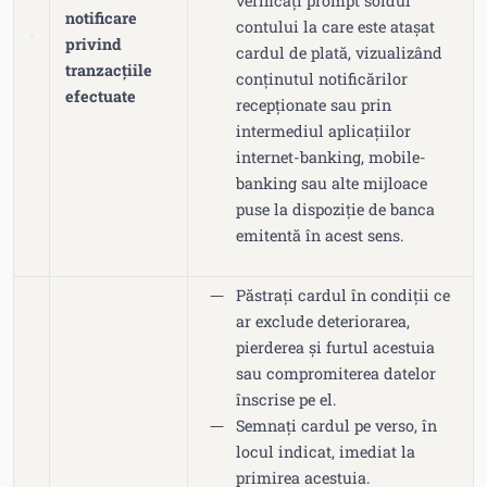
verificați prompt soldul
notificare
contului la care este atașat
privind
cardul de plată, vizualizând
tranzacțiile
conținutul notificărilor
efectuate
recepționate sau prin
intermediul aplicațiilor
internet-banking, mobile-
banking sau alte mijloace
puse la dispoziție de banca
emitentă în acest sens.
Păstrați cardul în condiții ce
ar exclude deteriorarea,
pierderea şi furtul acestuia
sau compromiterea datelor
înscrise pe el.
Semnați cardul pe verso, în
locul indicat, imediat la
primirea acestuia.