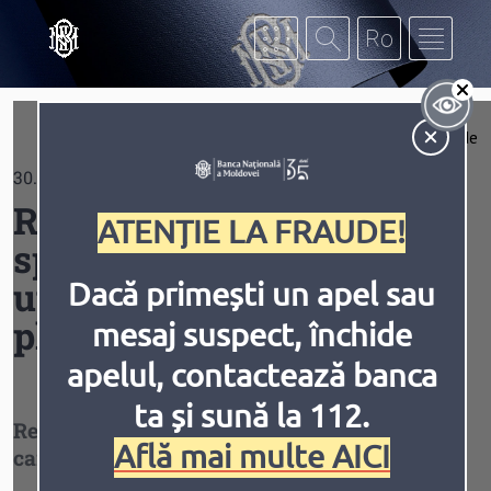
Mergi la conţinutul principal
Af
Extinde
30.10.2019
Contrast
Recomandări pentru
ATENȚIE LA FRAUDE!
sporirea siguranței în
utilizarea cardului de
Dacă primești un apel sau
plată
mesaj suspect, închide
Inversiune
Animațiile
apelul, contactează banca
ta și sună la 112.
Recomandări pentru utilizarea sigură a
Află mai multe AICI
cardului de plată în mediul fizic