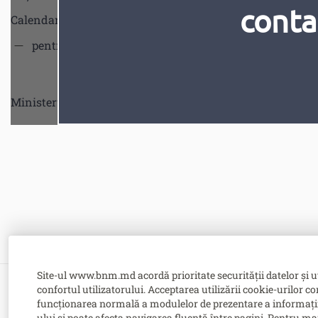
conta
Calendarul desfăşurării licitaţiilor de vînzare a valorilor 
pentru trimestrul III, 2026
Calendar
Ministerul Finantelor poate preciza volumul oferit, informî
Site-ul www.bnm.md acordă prioritate securității datelor și u
confortul utilizatorului. Acceptarea utilizării cookie-urilor co
Bulevardul Grigore Vieru nr. 1,
funcționarea normală a modulelor de prezentare a informațiilor
MD-2005, Chişinău, Republica Moldova
ului și poate afecta navigarea fluentă între pagini. Pentru ma