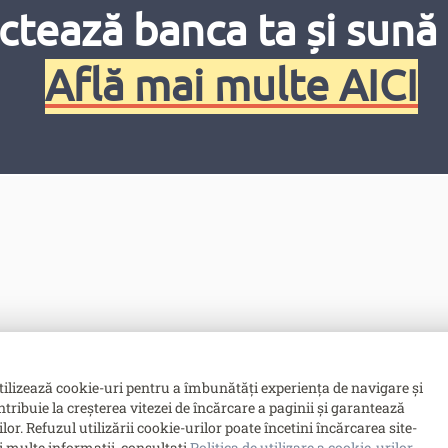
ctează banca ta și sună 
mobiliare de stat în formă de înscrieri în conturi:
Află mai multe AICI
nd publicul cu 5 zile pînă la licitaţie.
tilizează cookie-uri pentru a îmbunătăți experiența de navigare și
ntribuie la creșterea vitezei de încărcare a paginii și garantează
. Refuzul utilizării cookie-urilor poate încetini încărcarea site-
i multe informații, consultați
Politica de utilizare a cookie-urilor
.