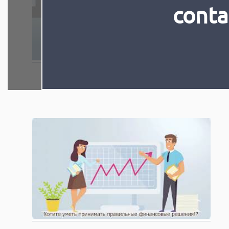
conta
Rolul Băncii Naționale a Moldovei