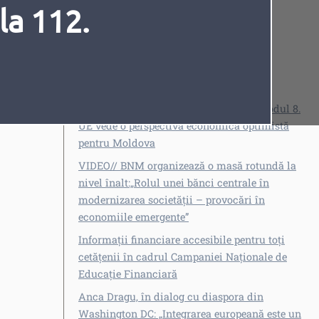
la 112.
Vezi și
Întrebări și răspunsuri despre rezultatul
contabil al BNM și calcularea profitului
disponibil pentru distribuire
VIDEO// Podcast „Dă sens banilor”, episodul 8.
Fonturi
Cursor
UE vede o perspectivă economică optimistă
pentru Moldova
VIDEO// BNM organizează o masă rotundă la
nivel înalt:„Rolul unei bănci centrale în
modernizarea societății – provocări în
economiile emergente”
Informații financiare accesibile pentru toți
cetățenii în cadrul Campaniei Naționale de
Educație Financiară
Anca Dragu, în dialog cu diaspora din
Washington DC: „Integrarea europeană este un