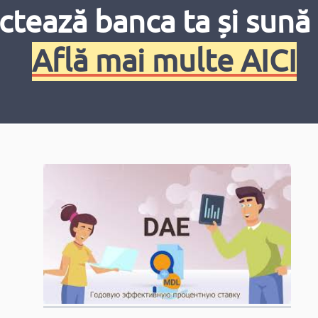
ctează banca ta și sună 
Află mai multe AICI
De ce se iau deciziile de politică monetară