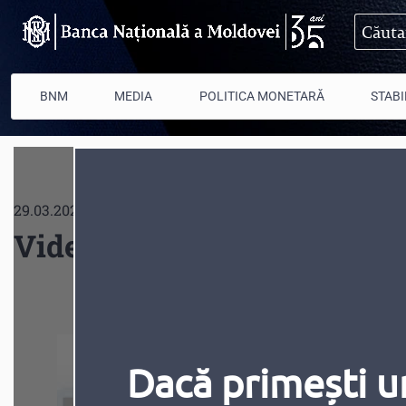
Mergi la conţinutul principal
BNM
MEDIA
POLITICA MONETARĂ
STABI
29.03.2021
Videografice
Dacă primești u