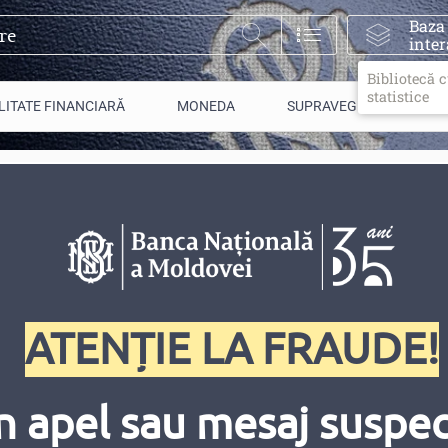
Baza
inter
Bibliotecă 
statistice
LITATE FINANCIARĂ
MONEDA
SUPRAVEGHERE
ATENȚIE LA FRAUDE!
n apel sau mesaj suspect