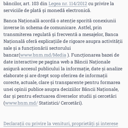
băncilor, art. 103 din
Legea nr. 114/2012
cu privire la
serviciile de plată și monedă electronică.
Banca Națională acordă o atenție sporită conexiunii
inverse în schema de comunicare. Astfel, prin
transmiterea regulată și frecventă a mesajelor, Banca
Națională oferă explicațiile de rigoare asupra activității
sale și a funcționării sectorului
bancar(
www.bnm.md/Media
). Funcționarea bazei de
date interactive pe pagina web a Băncii Naționale
asigură accesul publicului la informație, date și analize
elaborate și are drept scop oferirea de informații
corecte, actuale, clare și transparente pentru formarea
unei opinii publice asupra deciziilor Băncii Naționale,
dar și pentru efectuarea diverselor studii și cercetări
(
www.bnm.md/
Statistici/ Cercetări).
Declarații cu privire la venituri, proprietăți și interese