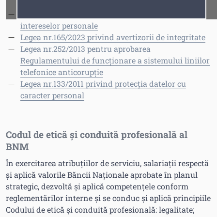
instituționale
Fonturi
Cursor
Legea 133/2016 privind declararea averii și
intereselor personale
Legea nr.165/2023 privind avertizorii de integritate
Legea nr.252/2013 pentru aprobarea
Regulamentului de funcţionare a sistemului liniilor
telefonice anticorupţie
Legea nr.133/2011 privind protecția datelor cu
caracter personal
Codul de etică și conduită profesională al
BNM
În exercitarea atribuțiilor de serviciu, salariații respectă
și aplică valorile Băncii Naționale aprobate în planul
strategic, dezvoltă și aplică competențele conform
reglementărilor interne și se conduc și aplică principiile
Codului de etică și conduită profesională: legalitate;