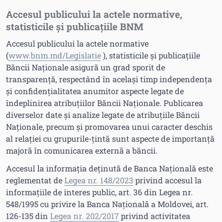
Accesul publicului la actele normative,
statisticile și publicațiile BNM
Accesul publicului la actele normative
(
www.bnm.md/Legislatie
), statisticile și publicațiile
Băncii Naționale asigură un grad sporit de
transparență, respectând în același timp independența
și confidențialitatea anumitor aspecte legate de
îndeplinirea atribuțiilor Băncii Naționale. Publicarea
diverselor date și analize legate de atribuțiile Băncii
Naționale, precum și promovarea unui caracter deschis
al relației cu grupurile-țintă sunt aspecte de importanță
majoră în comunicarea externă a băncii.
Accesul la informația deținută de Banca Națională este
reglementat de
Legea nr. 148/2023
privind accesul la
informațiile de interes public, art. 36 din Legea nr.
548/1995 cu privire la Banca Națională a Moldovei, art.
126-135 din
Legea nr. 202/2017
privind activitatea