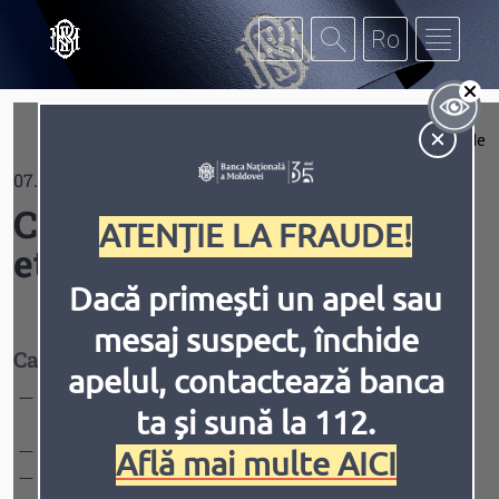
Mergi la conţinutul principal
Af
Extinde
07.04.2023
Contrast
Cadrul de conformitate și
ATENȚIE LA FRAUDE!
etică
Dacă primești un apel sau
mesaj suspect, închide
Inversiune
Animațiile
Cadrul normativ aplicabil
:
apelul, contactează banca
Legea nr.548/1995 cu privire la Banca Națională a
ta și sună la 112.
Moldovei
Legea integrității nr.82/2017
Află mai multe AICI
Legea nr.325/2013 privind evaluarea integrității