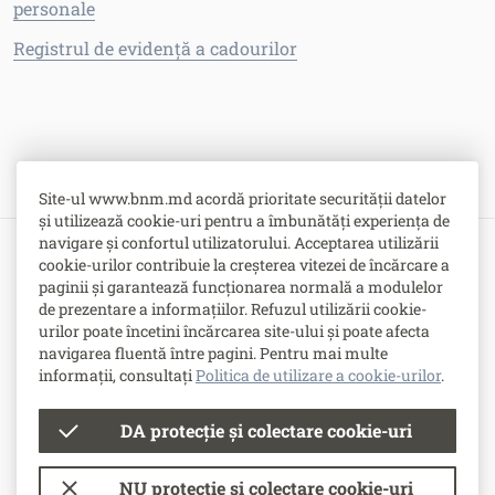
personale
Registrul de evidență a cadourilor
Site-ul www.bnm.md acordă prioritate securității datelor
și utilizează cookie-uri pentru a îmbunătăți experiența de
navigare și confortul utilizatorului. Acceptarea utilizării
cookie-urilor contribuie la creșterea vitezei de încărcare a
Bulevardul Grigore Vieru nr. 1,
paginii și garantează funcționarea normală a modulelor
MD-2005, Chişinău, Republica Moldova
de prezentare a informațiilor. Refuzul utilizării cookie-
urilor poate încetini încărcarea site-ului și poate afecta
-
Contacte
navigarea fluentă între pagini. Pentru mai multe
-
Posturi vacante
informații, consultați
Politica de utilizare a cookie-urilor
.
DA protecție și colectare cookie-uri
© Banca Națională a Moldovei
NU protecție și colectare cookie-uri