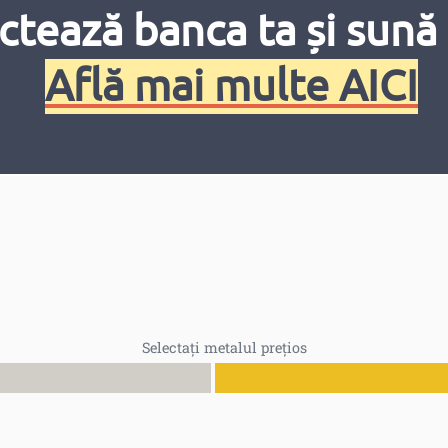
ctează banca ta și sună 
Află mai multe AICI
Selectați metalul prețios