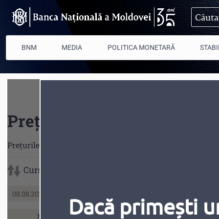
Mergi la conţinutul principal
BNM
MEDIA
POLITICA MONETARĂ
STABI
Prețul la metalele prețioas
Preţurile la aur şi argint reprezintă preţurile exprimate î
Cursul
Dacă primești u
Metal
Cod
Abr
Rata
Preț