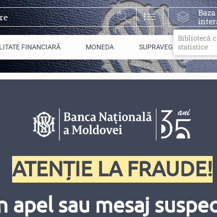
Baza
inter
Bibliotecă 
statistice
LITATE FINANCIARĂ
MONEDA
SUPRAVEGHERE
e
n lei moldoveneşti al unui gram de aur fin şi al unui gram de
ATENȚIE LA FRAUDE!
n apel sau mesaj suspect