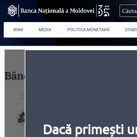
Mergi la conţinutul principal
BNM
MEDIA
POLITICA MONETARĂ
STABI
Băncile din Republica Mol
Toate băncile
Banca Comercială „CO
Dacă primești u