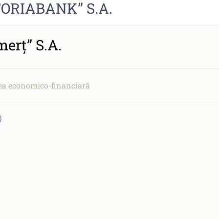
TORIABANK” S.A.
merţ” S.A.
tea economico-financiară
)