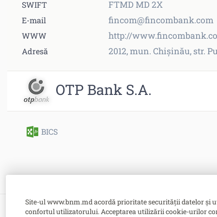
FTMD MD 2X
SWIFT
fincom@fincombank.com
E-mail
http://www.fincombank.c
WWW
2012, mun. Chişinău, str. 
Adresă
OTP Bank S.A.
BICS
Site-ul www.bnm.md acordă prioritate securității datelor și u
confortul utilizatorului. Acceptarea utilizării cookie-urilor co
Bulevardul Grigore Vieru nr. 1,