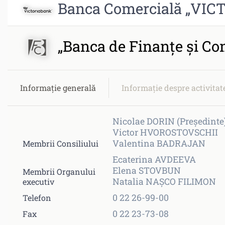
Banca Comercială „VIC
„Banca de Finanţe şi Co
Informație generală
Informație despre activita
Nicolae DORIN (Președinte
Victor HVOROSTOVSCHII
Valentina BADRAJAN
Membrii Consiliului
Ecaterina AVDEEVA
Elena STOVBUN
Membrii Organului
Natalia NAȘCO FILIMON
executiv
0 22 26-99-00
Telefon
0 22 23-73-08
Fax