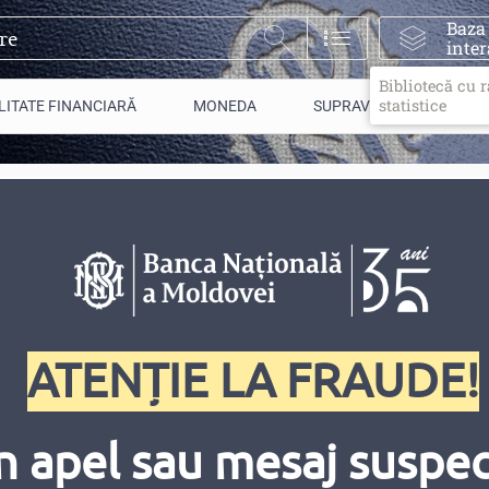
Baza
inter
Bibliotecă cu 
statistice
LITATE FINANCIARĂ
MONEDA
SUPRAVEGHERE
dova
ATENȚIE LA FRAUDE!
MERŢBANK” S.A.
n apel sau mesaj suspect