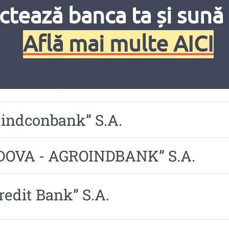
RGBANK” S.A.
ctează banca ta și sună 
Află mai multe AICI
CreditBank” S.A.
MBANK” S.A.
indconbank” S.A.
LDOVA - AGROINDBANK” S.A.
edit Bank” S.A.