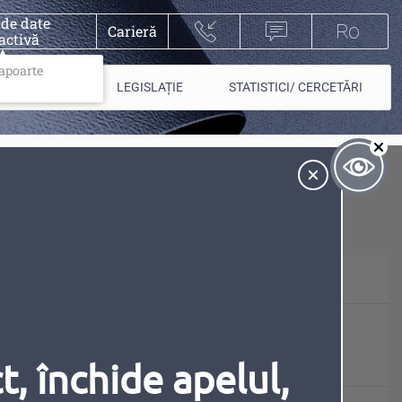
 de date
Carieră
activă
rapoarte
PIEȚE/ PLĂȚI
LEGISLAȚIE
STATISTICI/ CERCETĂRI
A
Contrast
Extinde
Inversiune
Animațiile
, închide apelul,