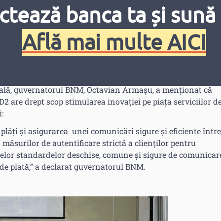
in Moldova (ABM) și Asociația Businessului European (EBA)
ctează banca ta și sună 
re în procesul de implementare a conceptului de „open
Află mai multe AICI
de plată 2 (PSD2), acesta presupune deschiderea prestatorilo
or tipuri de servicii de plată, precum și necesitatea elaborării
: application programming interfaces).
ală, guvernatorul BNM, Octavian Armașu, a menționat că
D2 are drept scop stimularea inovației pe piața serviciilor d
:
e plăți și asigurarea unei comunicări sigure și eficiente între
 măsurilor de autentificare strictă a clienților pentru
nțelor standardelor deschise, comune şi sigure de comunicar
i de plată,” a declarat guvernatorul BNM.