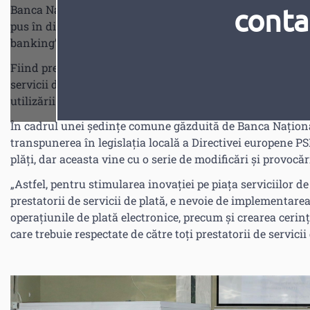
Banca Națională a Moldovei (BNM), Asociația Băncilor d
conta
pus în discuție astăzi, 3 mai 2023, reglementările necesa
banking”.
Fiind prevăzut de Directiva europeană privind serviciile 
servicii de plată către entități terțe, pentru prestarea noil
utilizării a unui standard național de comunicare ( ENG.
În cadrul unei ședințe comune găzduită de Banca Națion
transpunerea în legislația locală a Directivei europene PS
plăți, dar aceasta vine cu o serie de modificări și provocări
„Astfel, pentru stimularea inovației pe piața serviciilor d
prestatorii de servicii de plată, e nevoie de implementarea
operațiunile de plată electronice, precum și crearea ceri
care trebuie respectate de către toți prestatorii de servici