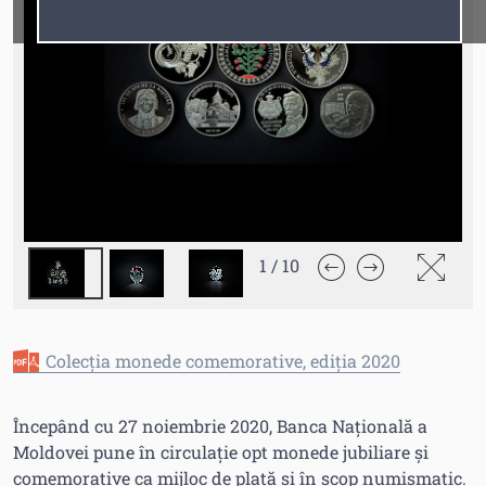
Fonturi
Cursor
1
/
10
Colecția monede comemorative, ediția 2020
Începând cu 27 noiembrie 2020, Banca Națională a
Moldovei pune în circulație opt monede jubiliare și
comemorative ca mijloc de plată și în scop numismatic.