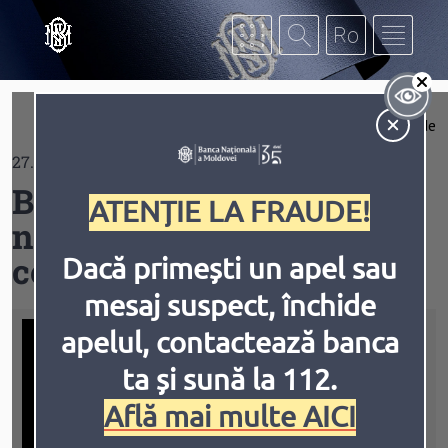
Mergi la conţinutul principal
Af
Extinde
27.11.2020
Contrast
BNM pune în circulație
ATENȚIE LA FRAUDE!
noi monede jubiliare și
comemorative
Dacă primești un apel sau
mesaj suspect, închide
Inversiune
Animațiile
apelul, contactează banca
ta și sună la 112.
Află mai multe AICI