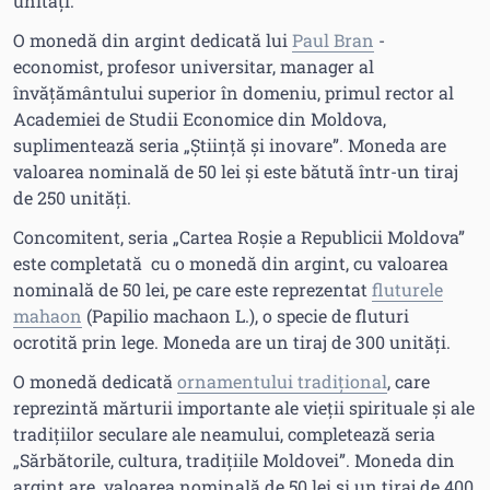
unități.
O monedă din argint dedicată lui
Paul Bran
-
economist, profesor universitar, manager al
învățământului superior în domeniu, primul rector al
Academiei de Studii Economice din Moldova,
suplimentează seria „Știință și inovare”. Moneda are
valoarea nominală de 50 lei și este bătută într-un tiraj
de 250 unități.
Concomitent, seria „Cartea Roșie a Republicii Moldova”
este completată cu o monedă din argint, cu valoarea
nominală de 50 lei, pe care este reprezentat
fluturele
mahaon
(Papilio machaon L.), o specie de fluturi
ocrotită prin lege. Moneda are un tiraj de 300 unități.
O monedă dedicată
ornamentului tradițional
, care
reprezintă mărturii importante ale vieții spirituale și ale
tradițiilor seculare ale neamului, completează seria
„Sărbătorile, cultura, tradițiile Moldovei”. Moneda din
argint are valoarea nominală de 50 lei și un tiraj de 400