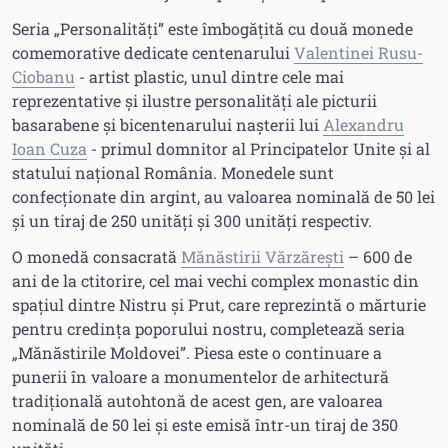
Seria „Personalități” este îmbogățită cu două monede
comemorative dedicate centenarului
Valentinei Rusu-
Ciobanu
- artist plastic, unul dintre cele mai
reprezentative și ilustre personalități ale picturii
basarabene și bicentenarului nașterii lui
Alexandru
Ioan Cuza
- primul domnitor al Principatelor Unite și al
statului național România. Monedele sunt
confecționate din argint, au valoarea nominală de 50 lei
și un tiraj de 250 unități și 300 unități respectiv.
O monedă consacrată
Mănăstirii Vărzărești
– 600 de
ani de la ctitorire, cel mai vechi complex monastic din
spațiul dintre Nistru și Prut, care reprezintă o mărturie
pentru credința poporului nostru, completează seria
„Mănăstirile Moldovei”. Piesa este o continuare a
punerii în valoare a monumentelor de arhitectură
tradițională autohtonă de acest gen, are valoarea
nominală de 50 lei și este emisă într-un tiraj de 350