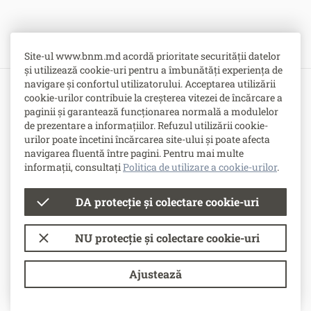
Site-ul www.bnm.md acordă prioritate securității datelor
și utilizează cookie-uri pentru a îmbunătăți experiența de
navigare și confortul utilizatorului. Acceptarea utilizării
cookie-urilor contribuie la creșterea vitezei de încărcare a
Bulevardul Grigore Vieru nr. 1,
paginii și garantează funcționarea normală a modulelor
MD-2005, Chişinău, Republica Moldova
de prezentare a informațiilor. Refuzul utilizării cookie-
urilor poate încetini încărcarea site-ului și poate afecta
-
Contacte
navigarea fluentă între pagini. Pentru mai multe
-
Posturi vacante
informații, consultați
Politica de utilizare a cookie-urilor
.
DA protecție și colectare cookie-uri
© Banca Națională a Moldovei
NU protecție și colectare cookie-uri
Condiții de utilizare
Politica de utilizare a cookie-urilor
Ajustează