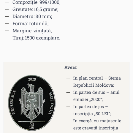
Compoziție: 999/1000;
Greutate: 16,5 grame;
Diametru: 30 mm;
Formă: rotundă;
Margine: zimțată;
Tiraj: 1500 exemplare.
Avers:
în plan central – Stema
Republicii Moldova;
în partea de sus – anul
emisiei „2020”;
în partea de jos –
inscripția „50 LEI”;
în exergă, cu majuscule
este gravată inscripția