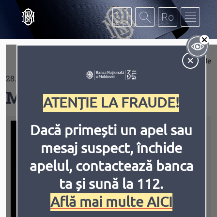
Mergi la conţinutul principal
Af
Extinde
28.12.2020
Contrast
Medicul meu – eroul meu
ATENȚIE LA FRAUDE!
Dacă primești un apel sau
mesaj suspect, închide
Inversiune
Animațiile
apelul, contactează banca
ta și sună la 112.
Află mai multe AICI