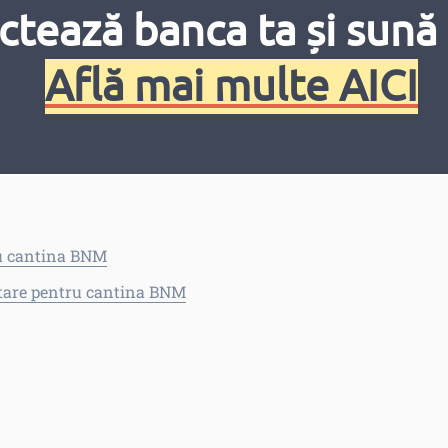
ctează banca ta și sună 
ru cantina BNM
Află mai multe AICI
entare pentru cantina BNM
ru cantina BNM
entare pentru cantina BNM