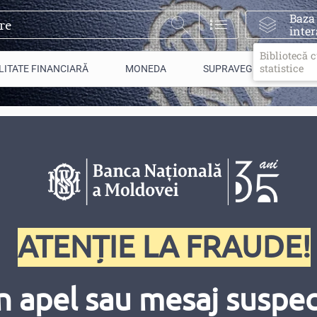
Baza
inter
Bibliotecă 
statistice
LITATE FINANCIARĂ
MONEDA
SUPRAVEGHERE
ATENȚIE LA FRAUDE!
n apel sau mesaj suspect