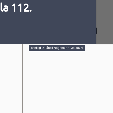
la 112.
Tag-uri
planul anual al achizizițiilor publice
planul achizițiilor publice
achzițiile publice
achiziții
achizițiie BNM
Fonturi
Cursor
achizițiile Băncii Naționale a Moldovei