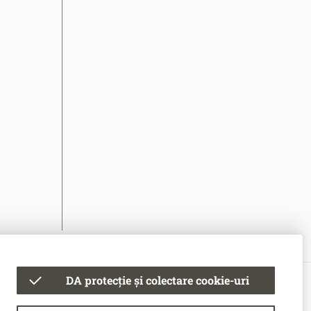
DA protecție și colectare cookie-uri
© Banca Națională a Moldovei
Condiții de utilizare