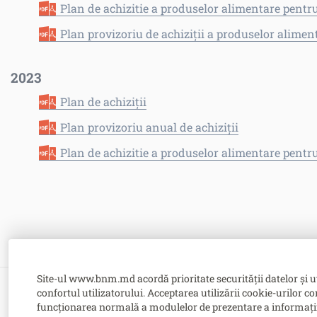
Plan de achizitie a produselor alimentare pent
Plan provizoriu de achiziții a produselor alim
2023
Plan de achiziții
Plan provizoriu anual de achiziții
Plan de achizitie a produselor alimentare pent
Site-ul www.bnm.md acordă prioritate securității datelor și u
confortul utilizatorului. Acceptarea utilizării cookie-urilor co
Bulevardul Grigore Vieru nr. 1,
funcționarea normală a modulelor de prezentare a informațiilor
MD-2005, Chişinău, Republica Moldova