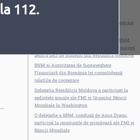
la 112.
Vezi și
Despre credite și asigurări într-un nou podcast
din seria „Dă sens banilor”
„Școala finanțelor moderne”, lansată de BNM,
BNR și ASE București, s-a desfășurat cu succes
Fonturi
Cursor
pentru zeci de studenți din Republica Moldova
BNM și Autoritatea de Supraveghere
Financiară din România își consolidează
relațiile de cooperare
Delegația Republicii Moldova a participat la
ședințele anuale ale FMI și Grupului Băncii
Mondiale la Washington
O delegație a BNM, condusă de Anca Dragu,
participă la reuniunile de primăvară ale FMI și
Băncii Mondiale