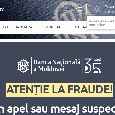
Baza
inter
Bibliotecă cu 
statistice
LITATE FINANCIARĂ
MONEDA
SUPRAVEGHERE
ea executării contractelor d
i Naţionale a Moldovei
ATENȚIE LA FRAUDE!
n apel sau mesaj suspect