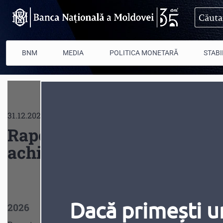
Mergi la conţinutul principal
BNM
MEDIA
POLITICA MONETARĂ
STABI
31.12.2025
Raport privind monitorizar
achiziţii publice ale Bănci
Dacă primești u
2026