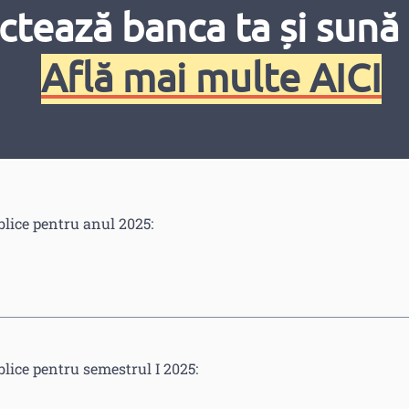
hiziții publice încheiate în semestrul I, anul 2026:
ctează banca ta și sună 
Află mai multe AICI
blice pentru anul 2025:
blice pentru semestrul I 2025: