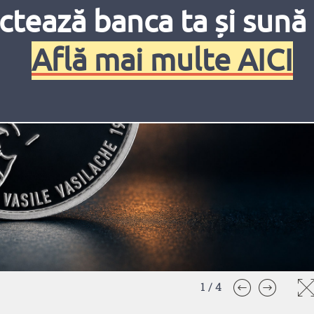
ctează banca ta și sună 
Află mai multe AICI
1
/
4