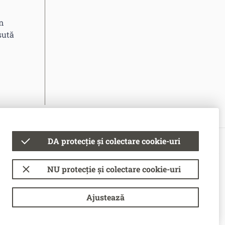
in
sută
DA protecție și colectare cookie-uri
© Banca Națională a Moldovei
Condiții de utilizare
NU protecție și colectare cookie-uri
Politica de utilizare a cookie-urilor
Ajustează