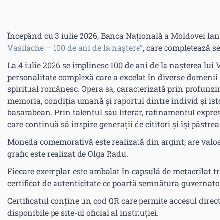
Începând cu 3 iulie 2026, Banca Națională a Moldovei l
Vasilache – 100 de ani de la naștere”
, care completează se
La 4 iulie 2026 se împlinesc 100 de ani de la nașterea lui 
personalitate complexă care a excelat în diverse domenii a
spiritual românesc. Opera sa, caracterizată prin profunzi
memoria, condiția umană și raportul dintre individ și isto
basarabean. Prin talentul său literar, rafinamentul expresi
care continuă să inspire generații de cititori și își păs
Moneda comemorativă este realizată din argint, are valoar
grafic este realizat de Olga Radu.
Fiecare exemplar este ambalat în capsulă de metacrilat tra
certificat de autenticitate ce poartă semnătura guvern
Certificatul conține un cod QR care permite accesul direct
disponibile pe site-ul oficial al instituției.