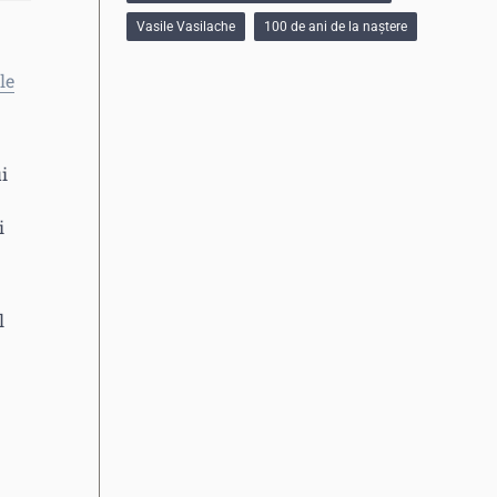
Vasile Vasilache
100 de ani de la naștere
le
i
i
l