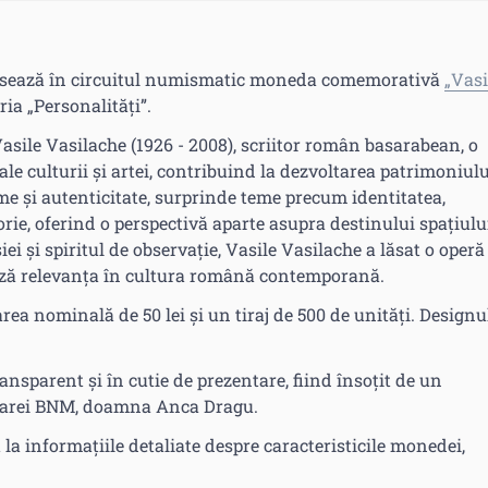
ansează în circuitul numismatic moneda comemorativă
„Vasi
ria „Personalități”.
Vasile Vasilache (1926 - 2008), scriitor român basarabean, o
le culturii și artei, contribuind la dezvoltarea patrimoniulu
me și autenticitate, surprinde teme precum identitatea,
rie, oferind o perspectivă aparte asupra destinului spațiulu
ei și spiritul de observație, Vasile Vasilache a lăsat o operă
trează relevanța în cultura română contemporană.
ea nominală de 50 lei și un tiraj de 500 de unități. Designu
nsparent și în cutie de prezentare, fiind însoțit de un
atoarei BNM, doamna Anca Dragu.
 la informațiile detaliate despre caracteristicile monedei,