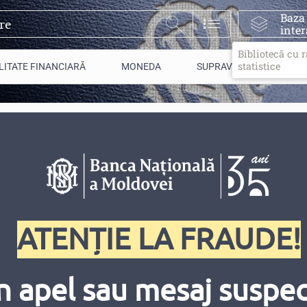
Baza
inter
Bibliotecă cu 
statistice
LITATE FINANCIARĂ
MONEDA
SUPRAVEGHERE
morativă „Vasile Vasilach
ATENȚIE LA FRAUDE!
n apel sau mesaj suspect