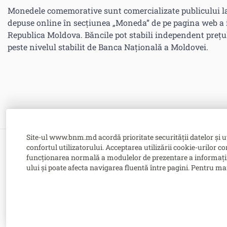
Monedele comemorative sunt comercializate publicului lar
depuse online în secțiunea „Moneda” de pe pagina web a in
Republica Moldova. Băncile pot stabili independent prețu
peste nivelul stabilit de Banca Națională a Moldovei.
Site-ul www.bnm.md acordă prioritate securității datelor și u
confortul utilizatorului. Acceptarea utilizării cookie-urilor co
Bulevardul Grigore Vieru nr. 1,
funcționarea normală a modulelor de prezentare a informațiilor
MD-2005, Chişinău, Republica Moldova
ului și poate afecta navigarea fluentă între pagini. Pentru ma
-
Contacte
-
Posturi vacante