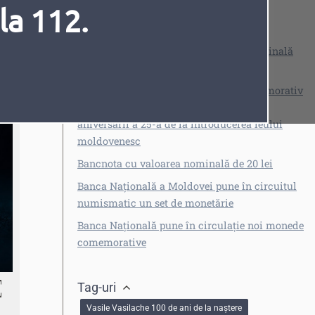
la 112.
Vezi și
Bancnota modernizată cu valoarea nominală
de 200 LEI
Moneda de circulație cu caracter comemorativ
cu valoarea nominală de 10 lei dedicată
Fonturi
Cursor
aniversării a 25-a de la introducerea leului
moldovenesc
Bancnota cu valoarea nominală de 20 lei
Banca Națională a Moldovei pune în circuitul
numismatic un set de monetărie
Banca Naţională pune în circulaţie noi monede
comemorative
Tag-uri
Vasile Vasilache 100 de ani de la naștere