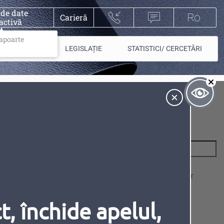
 de date
Carieră
activă
rapoarte
PIEȚE/ PLĂȚI
LEGISLAȚIE
STATISTICI/ CERCETĂRI
A
Contrast
Ascunde
Abonare la conținut
e
E-mail
*
Permite colectarea datelor cu caracter
personal
*
Inversiune
Animațiile
, închide apelul,