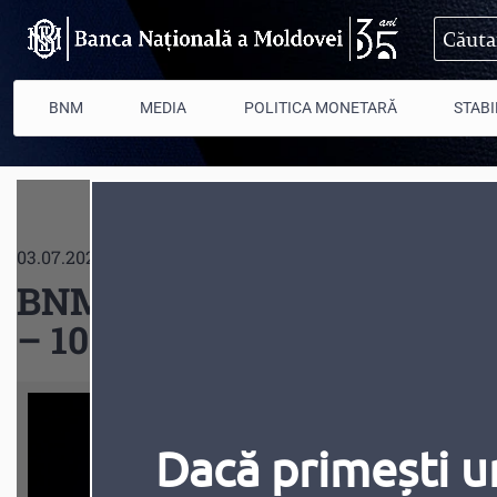
Mergi la conţinutul principal
BNM
MEDIA
POLITICA MONETARĂ
STABI
03.07.2026
BNM lansează moneda come
– 100 de ani de la naștere”
Dacă primești u