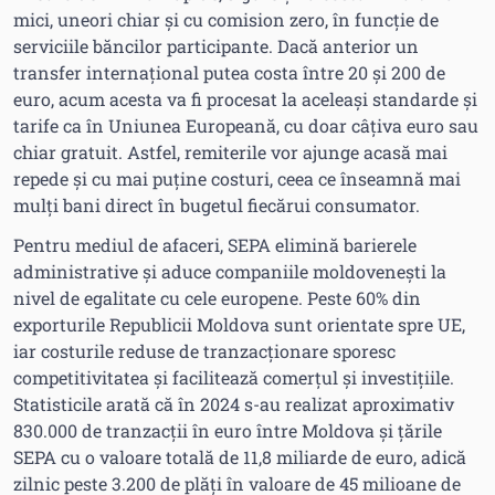
mici, uneori chiar și cu comision zero, în funcție de
serviciile băncilor participante. Dacă anterior un
transfer internațional putea costa între 20 și 200 de
euro, acum acesta va fi procesat la aceleași standarde și
tarife ca în Uniunea Europeană, cu doar câțiva euro sau
chiar gratuit. Astfel, remiterile vor ajunge acasă mai
repede și cu mai puține costuri, ceea ce înseamnă mai
mulți bani direct în bugetul fiecărui consumator.
Pentru mediul de afaceri, SEPA elimină barierele
administrative și aduce companiile moldovenești la
nivel de egalitate cu cele europene. Peste 60% din
exporturile Republicii Moldova sunt orientate spre UE,
iar costurile reduse de tranzacționare sporesc
competitivitatea și facilitează comerțul și investițiile.
Statisticile arată că în 2024 s-au realizat aproximativ
830.000 de tranzacții în euro între Moldova și țările
SEPA cu o valoare totală de 11,8 miliarde de euro, adică
zilnic peste 3.200 de plăți în valoare de 45 milioane de