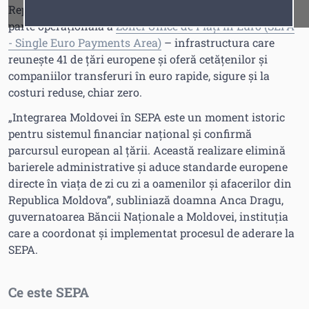
Republica Moldova devine de astăzi, 6 octombrie 2025,
Fonturi
Cursor
parte operațională a
Zonei Unice de Plăți în Euro (SEPA
- Single Euro Payments Area)
– infrastructura care
reunește 41 de țări europene și oferă cetățenilor și
companiilor transferuri în euro rapide, sigure și la
costuri reduse, chiar zero.
„Integrarea Moldovei în SEPA este un moment istoric
pentru sistemul financiar național și confirmă
parcursul european al țării. Această realizare elimină
barierele administrative și aduce standarde europene
directe în viața de zi cu zi a oamenilor și afacerilor din
Republica Moldova”, subliniază doamna Anca Dragu,
guvernatoarea Băncii Naționale a Moldovei, instituția
care a coordonat și implementat procesul de aderare la
SEPA.
Ce este SEPA