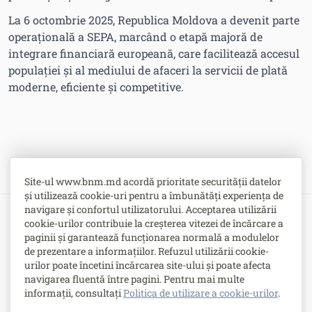
La 6 octombrie 2025, Republica Moldova a devenit parte
operațională a SEPA, marcând o etapă majoră de
integrare financiară europeană, care facilitează accesul
populației și al mediului de afaceri la servicii de plată
moderne, eficiente și competitive.
Site-ul www.bnm.md acordă prioritate securității datelor
și utilizează cookie-uri pentru a îmbunătăți experiența de
navigare și confortul utilizatorului. Acceptarea utilizării
cookie-urilor contribuie la creșterea vitezei de încărcare a
Bulevardul Grigore Vieru nr. 1,
paginii și garantează funcționarea normală a modulelor
MD-2005, Chişinău, Republica Moldova
de prezentare a informațiilor. Refuzul utilizării cookie-
urilor poate încetini încărcarea site-ului și poate afecta
-
Contacte
navigarea fluentă între pagini. Pentru mai multe
-
Posturi vacante
informații, consultați
Politica de utilizare a cookie-urilor
.