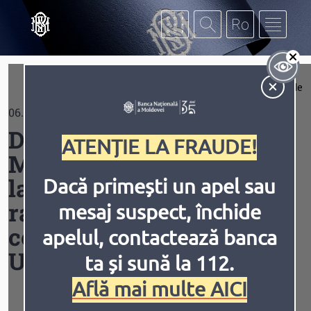
Mergi la conţinutul principal
Af
Extinde
06.10.2025
Contrast
De astăzi, Republica
ATENȚIE LA FRAUDE!
Moldova este conectată
la SEPA: plăți în euro
Dacă primești un apel sau
rapide, sigure și la
mesaj suspect, închide
Inversiune
Animațiile
costuri reduse, la fel ca în
apelul, contactează banca
Uniunea Europeană
ta și sună la 112.
Află mai multe AICI