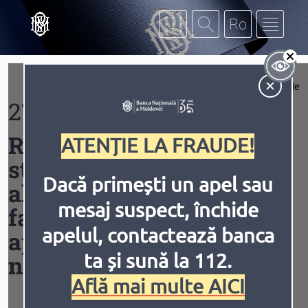
Mergi la conţinutul principal
Af
Extinde
27.11.2025
Contrast
Regulamentul privind
ATENȚIE LA FRAUDE!
stabilirea cursului oficial
Dacă primești un apel sau
al leului moldovenesc
mesaj suspect, închide
faţă de valutele străine,
Inversiune
Animațiile
apelul, contactează banca
aprobat prin HCA al BNM
ta și sună la 112.
nr.3 din 15.01.2009
Află mai multe AICI