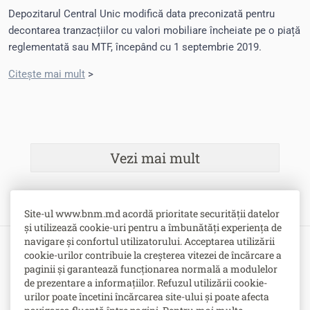
Depozitarul Central Unic modifică data preconizată pentru
decontarea tranzacțiilor cu valori mobiliare încheiate pe o piață
reglementată sau MTF, începând cu 1 septembrie 2019.
Citește mai mult
>
Vezi mai mult
Site-ul www.bnm.md acordă prioritate securității datelor
și utilizează cookie-uri pentru a îmbunătăți experiența de
navigare și confortul utilizatorului. Acceptarea utilizării
cookie-urilor contribuie la creșterea vitezei de încărcare a
Bulevardul Grigore Vieru nr. 1,
paginii și garantează funcționarea normală a modulelor
MD-2005, Chişinău, Republica Moldova
de prezentare a informațiilor. Refuzul utilizării cookie-
urilor poate încetini încărcarea site-ului și poate afecta
-
Contacte