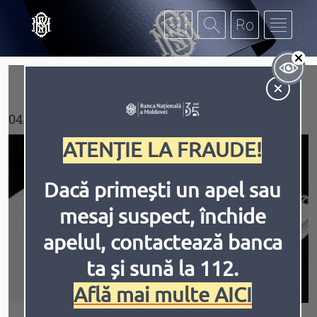
Mergi la conţinutul principal
Af
Contrast
04.03.2025
ATENȚIE LA FRAUDE!
Dacă primești un apel sau
mesaj suspect, închide
Inversiune
Animațiile
apelul, contactează banca
ta și sună la 112.
Află mai multe AICI