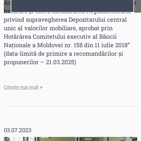
Anunț privind inițierea elaborării proiectului de
Fonturi
Cursor
hotărâre ,,Pentru modificarea Regulamentului
privind supravegherea Depozitarului central
unic al valorilor mobiliare, aprobat prin
Hotărârea Comitetului executiv al Băncii
Naționale a Moldovei nr. 158 din 11 iulie 2018”
(data-limită de primire a recomandărilor și
propunerilor – 21.03.2025)
Citește mai mult
>
03.07.2023