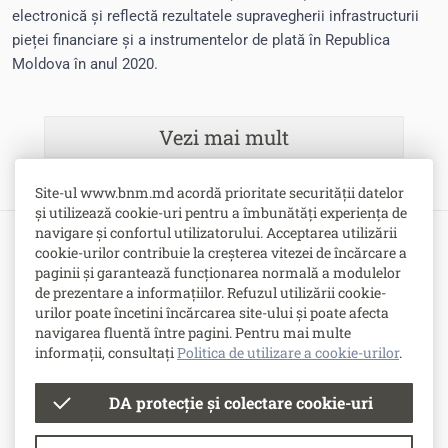
electronică și reflectă rezultatele supravegherii infrastructurii
pieței financiare și a instrumentelor de plată în Republica
Moldova în anul 2020.
Vezi mai mult
Site-ul www.bnm.md acordă prioritate securității datelor
și utilizează cookie-uri pentru a îmbunătăți experiența de
navigare și confortul utilizatorului. Acceptarea utilizării
cookie-urilor contribuie la creșterea vitezei de încărcare a
Bulevardul Grigore Vieru nr. 1,
paginii și garantează funcționarea normală a modulelor
MD-2005, Chişinău, Republica Moldova
de prezentare a informațiilor. Refuzul utilizării cookie-
urilor poate încetini încărcarea site-ului și poate afecta
-
Contacte
navigarea fluentă între pagini. Pentru mai multe
-
Posturi vacante
informații, consultați
Politica de utilizare a cookie-urilor
.
DA protecție și colectare cookie-uri