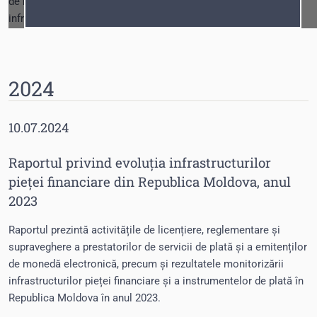
de monedă electronică și reflectă rezultatele monitorizării
Fonturi
Cursor
infrastructurilor pieței financiare și a instrumentelor de plată.
2024
10.07.2024
Raportul privind evoluția infrastructurilor
pieței financiare din Republica Moldova, anul
2023
Raportul prezintă activitățile de licențiere, reglementare și
supraveghere a prestatorilor de servicii de plată și a emitenților
de monedă electronică, precum și rezultatele monitorizării
infrastructurilor pieței financiare și a instrumentelor de plată în
Republica Moldova în anul 2023.