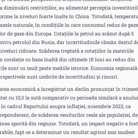
diminuării restricțiilor, au alimentat percepția investitori
rime la niveluri foarte înalte în China. Totodată, temperatu
gazele naturale, în condițiile în care consumul redus de gaz
or de gaze din Europa. Cotațiile la petrol au scăzut după 5
ntru petrolul din Rusia, dar incertitudinile rămân destul d
niveluri ridicate. Scăderea treptată a cotațiilor la materiile
n corelație cu baza înaltă din ultimele 18 luni au redus din
rile sunt cu mult peste mediile istorice. Economia regională
rspectivele sunt umbrite de incertitudini și riscuri.
atea economică a înregistrat un declin pronunțat în trimes
actat cu 10,3 la sută comparativ cu perioada similară a anulu
 în cadrul Raportului asupra inflației, noiembrie 2022, ca
eponderent, de scăderea veniturilor reale ale populației, de
udinea sporită din regiune. Totodată, un impact negativ a fost
rabile, fapt ce a determinat un rezultat agricol mai modest