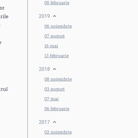
05 februarie
lor
rile
2019
e
06 noiembrie
07 august
e
16 mai
13 februarie
2018
08 noiembrie
trul
03 august
i
07 mai
06 februarie
2017
02 noiembrie