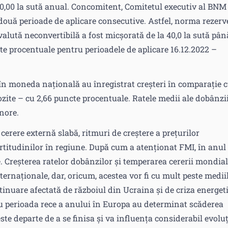
20,00 la sută anual. Concomitent, Comitetul executiv al BNM
două perioade de aplicare consecutive. Astfel, norma rezerv
 valută neconvertibilă a fost micșorată de la 40,0 la sută pân
ncte procentuale pentru perioadele de aplicare 16.12.2022 –
e în moneda națională au înregistrat creșteri în comparație 
zite – cu 2,66 puncte procentuale. Ratele medii ale dobânzii
nore.
erere externă slabă, ritmuri de creștere a prețurilor
ertitudinilor în regiune. După cum a atenționat FMI, în anul
e. Creșterea ratelor dobânzilor și temperarea cererii mondia
ternaționale, dar, oricum, acestea vor fi cu mult peste medii
tinuare afectată de războiul din Ucraina și de criza energet
u perioada rece a anului în Europa au determinat scăderea
este departe de a se finisa și va influența considerabil evolu