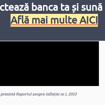
ctează banca ta și sună 
Află mai multe AICI
ezintă Raportul asupra inflației nr.1, 2023