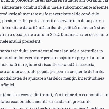
t în anul precedent de escaladarea situației din Ucraina, car
le alimentare, combustibili și unele subcomponente aferente
 produsele alimentare au fost exercitate și de condițiile
 presiunile din partea cererii observate în a doua parte a
n intensitate datorită măsurilor de politică monetară și au
ați în a doua parte a anului 2022. Dinamica ratei de schimb
inele anului precedent.
rsarea trendului ascendent al ratei anuale a prețurilor în
a presiunilor exercitate pentru majorarea prețurilor unor
sionată în regiune și riscurile escaladării acesteia,
e a anului acordate populației pentru creșterile de tarife,
și modalitatea de ajustare a tarifelor mențin incertitudinea
nflației.
nțând, la trecerea dintre ani, că o treime din economiile lu
ritatea economiilor, menită să scadă din presiunile
și va atenua perspectivele creșterii economice. Creșterea