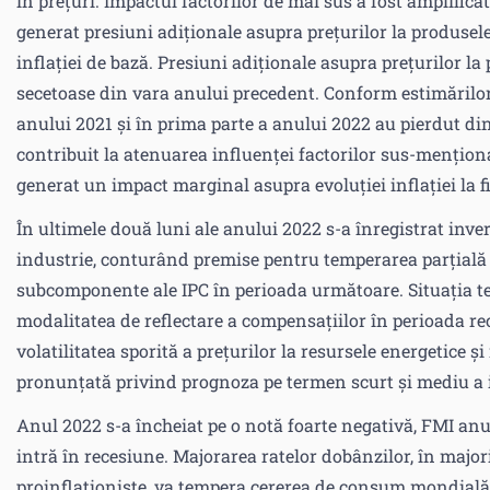
în prețuri. Impactul factorilor de mai sus a fost amplifica
generat presiuni adiționale asupra prețurilor la produse
inflației de bază. Presiuni adiționale asupra prețurilor la
secetoase din vara anului precedent. Conform estimărilor,
anului 2021 și în prima parte a anului 2022 au pierdut di
contribuit la atenuarea influenței factorilor sus-mențion
generat un impact marginal asupra evoluției inflației la f
În ultimele două luni ale anului 2022 s-a înregistrat inve
industrie, conturând premise pentru temperarea parțială 
subcomponente ale IPC în perioada următoare. Situația ten
modalitatea de reflectare a compensațiilor în perioada rec
volatilitatea sporită a prețurilor la resursele energetice 
pronunțată privind prognoza pe termen scurt și mediu a i
Anul 2022 s-a încheiat pe o notă foarte negativă, FMI anu
intră în recesiune. Majorarea ratelor dobânzilor, în majo
proinflaționiste, va tempera cererea de consum mondială 