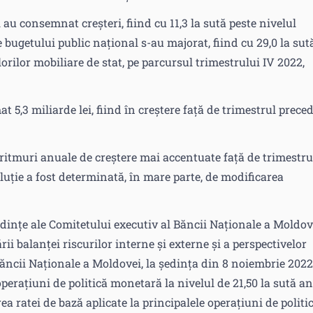
 au consemnat creșteri, fiind cu 11,3 la sută peste nivelul
e bugetului public național s-au majorat, fiind cu 29,0 la sut
lorilor mobiliare de stat, pe parcursul trimestrului IV 2022,
t 5,3 miliarde lei, fiind în creștere față de trimestrul prece
ritmuri anuale de creștere mai accentuate față de trimestru
luție a fost determinată, în mare parte, de modificarea
edințe ale Comitetului executiv al Băncii Naționale a Moldov
ii balanței riscurilor interne și externe și a perspectivelor
Băncii Naționale a Moldovei, la ședința din 8 noiembrie 2022
perațiuni de politică monetară la nivelul de 21,50 la sută an
ea ratei de bază aplicate la principalele operațiuni de politi