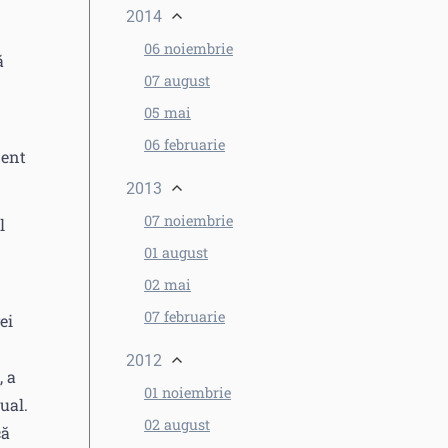
2014
06 noiembrie
ă
07 august
05 mai
06 februarie
dent
2013
07 noiembrie
l
01 august
02 mai
07 februarie
ei
2012
, a
01 noiembrie
ual.
02 august
că