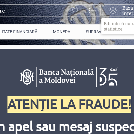
Baza
inter
Bibliotecă cu 
statistice
LITATE FINANCIARĂ
MONEDA
SUPRAVEGHERE
. 1, 2023
ATENȚIE LA FRAUDE!
n apel sau mesaj suspect