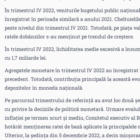
În trimestrul IV 2022, veniturile bugetului public național
înregistrat în perioada similară a anului 2021. Cheltuielil
peste nivelul din trimestrul IV 2021. Totodată, pe piața va
ratele dobânzilor s-au menținut pe trendul de creștere.
În trimestrul IV 2022, lichiditatea medie excesivă a însuma
cu 1,7 miliarde lei.
Agregatele monetare în trimestrul IV 2022 au înregistrat 
precedent. Totodată, contribuția principală la această evo
depozitelor în moneda națională.
Pe parcursul trimestrului de referință au avut loc două ș
cu privire la deciziile de politică monetară. Urmare evaluăr
inflației pe termen scurt și mediu, Comitetul executiv al 
hotărât menținerea ratei de bază aplicate la principalele o
Ulterior, la ședința din 5 decembrie 2022, a decis micșorar