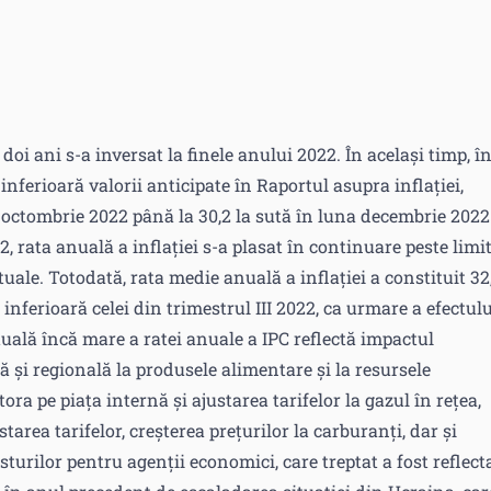
doi ani s-a inversat la finele anului 2022. În același timp, î
inferioară valorii anticipate în Raportul asupra inflației,
 octombrie 2022 până la 30,2 la sută în luna decembrie 2022
2, rata anuală a inflației s-a plasat în continuare peste limi
uale. Totodată, rata medie anuală a inflației a constituit 32,
 inferioară celei din trimestrul III 2022, ca urmare a efectulu
tuală încă mare a ratei anuale a IPC reflectă impactul
lă și regională la produsele alimentare și la resursele
ra pe piața internă și ajustarea tarifelor la gazul în rețea,
starea tarifelor, creșterea prețurilor la carburanți, dar și
urilor pentru agenții economici, care treptat a fost reflect