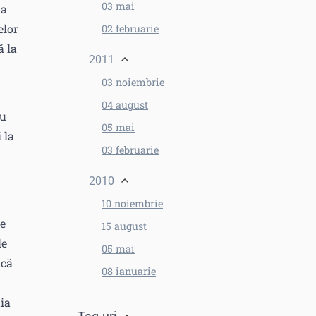
03 mai
 a
elor
02 februarie
ă la
2011
03 noiembrie
04 august
cu
05 mai
 la
03 februarie
2010
10 noiembrie
le
15 august
le
05 mai
ică
08 ianuarie
ția