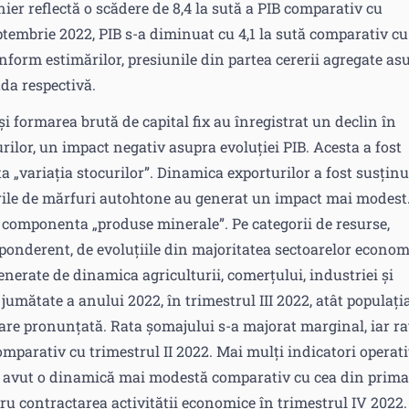
ier reflectă o scădere de 8,4 la sută a PIB comparativ cu
ptembrie 2022, PIB s-a diminuat cu 4,1 la sută comparativ cu
nform estimărilor, presiunile din partea cererii agregate as
ada respectivă.
 și formarea brută de capital fix au înregistrat un declin în
rilor, un impact negativ asupra evoluției PIB. Acesta a fost
 „variația stocurilor”. Dinamica exporturilor a fost susținu
turile de mărfuri autohtone au generat un impact mai modest
de componenta „produse minerale”. Pe categorii de resurse,
eponderent, de evoluțiile din majoritatea sectoarelor econom
enerate de dinamica agriculturii, comerțului, industriei și
jumătate a anului 2022, în trimestrul III 2022, atât populați
rare pronunțată. Rata șomajului s-a majorat marginal, iar ra
parativ cu trimestrul II 2022. Mai mulți indicatori operati
u avut o dinamică mai modestă comparativ cu cea din prima
ru contractarea activității economice în trimestrul IV 2022.