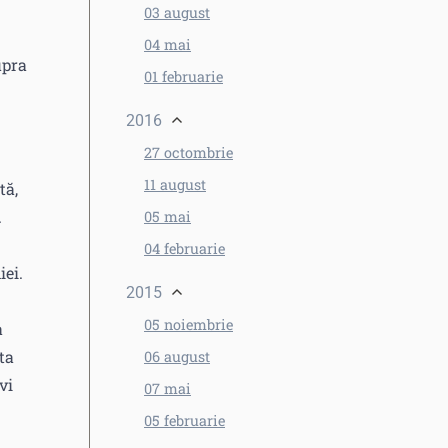
03 august
04 mai
upra
01 februarie
2016
27 octombrie
11 august
tă,
.
05 mai
04 februarie
iei.
2015
05 noiembrie
a
ta
06 august
vi
07 mai
05 februarie