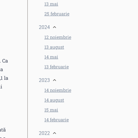
13 mai
25 februarie
2024
12 noiembrie
n
13 august
14 mai
. Ca
13 februarie
ta
1 la
2023
i
14 noiembrie
14 august
15 mai
14 februarie
ată
2022