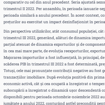
comparativ cu cel din anul precedent. Seria ajustată sezon
trimestrul II 2022. Per ansamblu, în perioada ianuarie-se
perioada similară a anului precedent. În acest context, co
prețurilor au exercitat un impact dezinflaționist în perio
Din perspectiva utilizărilor, atât consumul populației, cât
trimestrul III 2022, generând, alături de dinamica importu
parțial atenuat de dinamica exporturilor și de componenta
în cea mai mare parte, de evoluția reexporturilor, expor
Majorarea importurilor a fost influențată, în principal, 
scăderea PIB în trimestrul III 2022 a fost determinată, pr
Totuși, cele mai pronunțate contribuții negative au fost g
tranzacțiilor imobiliare. După evoluția pozitivă din prima 
economic activă, cât și cea ocupată a înregistrat o tempe
subocupării a înregistrat o dinamică ușor descendentă com
disponibili pentru perioada octombrie-noiembrie 2022 a
jumătate a anului 2022, conturând astfel precondiții pent