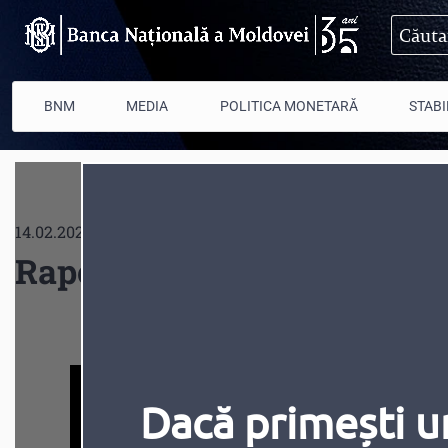
Mergi la conţinutul principal
BNM
MEDIA
POLITICA MONETARĂ
STABI
14.02.2023
Raportul asupra inflației nr
Dacă primești u