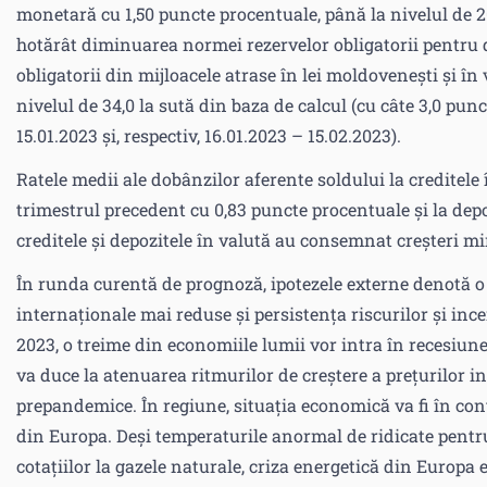
monetară cu 1,50 puncte procentuale, până la nivelul de 
hotărât diminuarea normei rezervelor obligatorii pentru 
obligatorii din mijloacele atrase în lei moldovenești și în
nivelul de 34,0 la sută din baza de calcul (cu câte 3,0 pu
15.01.2023 și, respectiv, 16.01.2023 – 15.02.2023).
Ratele medii ale dobânzilor aferente soldului la creditel
trimestrul precedent cu 0,83 puncte procentuale și la depo
creditele și depozitele în valută au consemnat creșteri mi
În runda curentă de prognoză, ipotezele externe denotă o c
internaționale mai reduse și persistența riscurilor și inc
2023, o treime din economiile lumii vor intra în recesiun
va duce la atenuarea ritmurilor de creștere a prețurilor in
prepandemice. În regiune, situația economică va fi în con
din Europa. Deși temperaturile anormal de ridicate pentr
cotațiilor la gazele naturale, criza energetică din Europa 