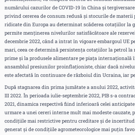
numărului cazurilor de COVID-19 în China și tergiversarea 
privind cererea de consum redusă și stocurile de materii p
ridicate din Europa au determinat scăderea cotațiilor la 
permite menținerea nivelurilor satisfăcătoare ale rezervel
decembrie 2022, când a intrat în vigoare embargoul UE pe
mari, ceea ce determină persistența cotațiilor la petrol la 
prime și la produsele alimentare pe piața internațională î
ansamblul presiunilor proinflaționiste, chiar dacă nivelu
este afectată în continuare de războiul din Ucraina, iar pe
După stagnarea din prima jumătate a anului 2022, activit
III 2022. În perioada iulie-septembrie 2022, PIB s-a contr
2021, dinamica respectivă fiind inferioară celei anticipate
urmare a unei cereri interne mult mai modeste cauzate, pr
condițiile mai restrictive pentru creditare și de incertit
generat și de condițiile agrometeorologice mai puțin favo