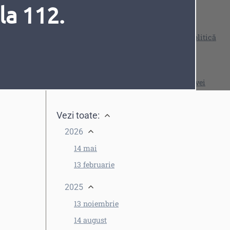
la 112.
Vezi și
Calendarul (graficul) operaţiunilor de politică
monetară
Comunicat
Fonturi
Cursor
Comunicat al Băncii Naționale a Moldovei
Vezi toate:
2026
14 mai
13 februarie
2025
13 noiembrie
14 august